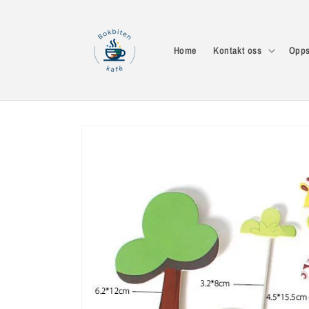
Gå videre
til
innholdet
Home
Kontakt oss
Opps
Hopp til
produktinformasjon