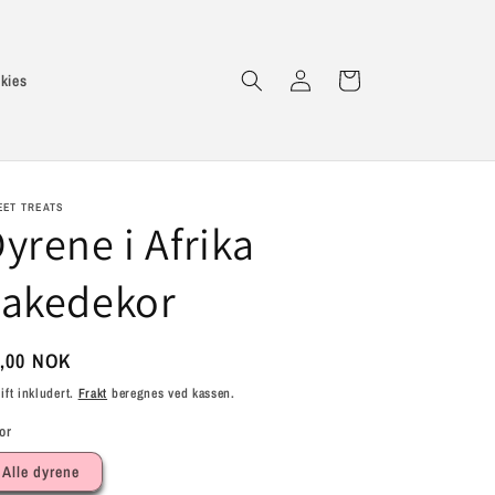
Logg
Handlekurv
kies
inn
EET TREATS
yrene i Afrika
kakedekor
nlig
,00 NOK
is
ift inkludert.
Frakt
beregnes ved kassen.
or
Alle dyrene