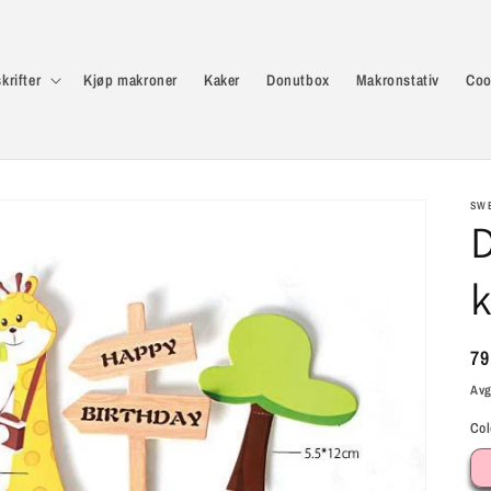
krifter
Kjøp makroner
Kaker
Donutbox
Makronstativ
Coo
SW
D
Va
79
pr
Avg
Col