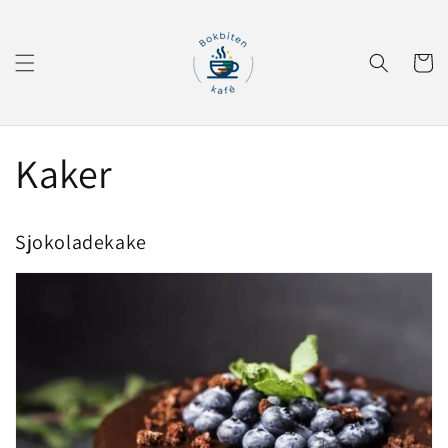
Gå videre
til
innholdet
Handleku
Kaker
Sjokoladekake