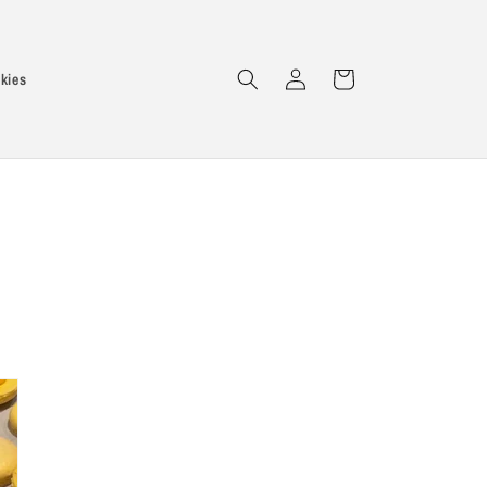
Logg
Handlekurv
kies
inn