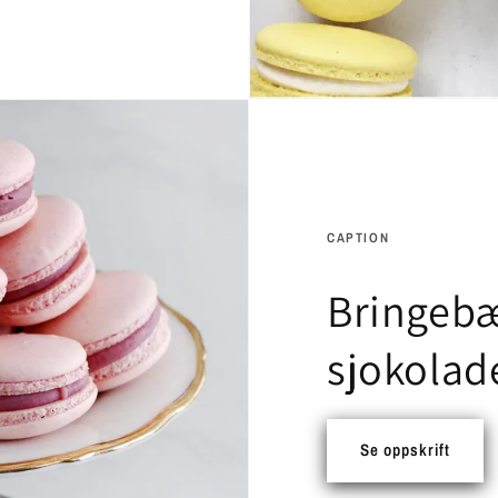
CAPTION
Bringebæ
sjokolad
Se oppskrift