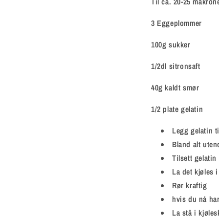
Til ca. 20-25 makron
3 Eggeplommer
100g sukker
1/2dl sitronsaft
40g kaldt smør
1/2 plate gelatin
Legg gelatin ti
Bland alt uten
Tilsett gelati
La det kjøles i
Rør kraftig
hvis du nå har
La stå i kjøles