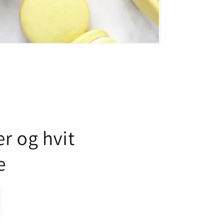
r og hvit
e