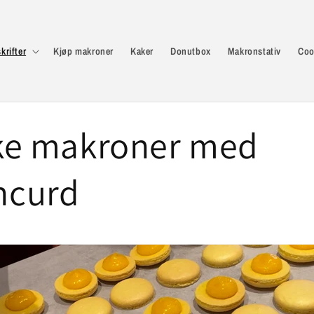
krifter
Kjøp makroner
Kaker
Donutbox
Makronstativ
Coo
ke makroner med
ncurd