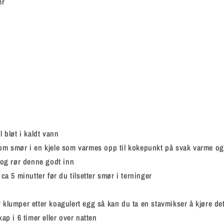
er
l bløt i kaldt vann
om smør i en kjele som varmes opp til kokepunkt på svak varme og s
n og rør denne godt inn
 ca 5 minutter før du tilsetter smør i terninger
 klumper etter koagulert egg så kan du ta en stavmikser å kjøre det 
kap i 6 timer eller over natten