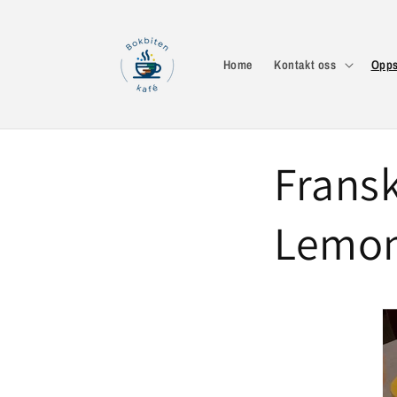
Gå videre
til
innholdet
Home
Kontakt oss
Opps
Frans
Lemo