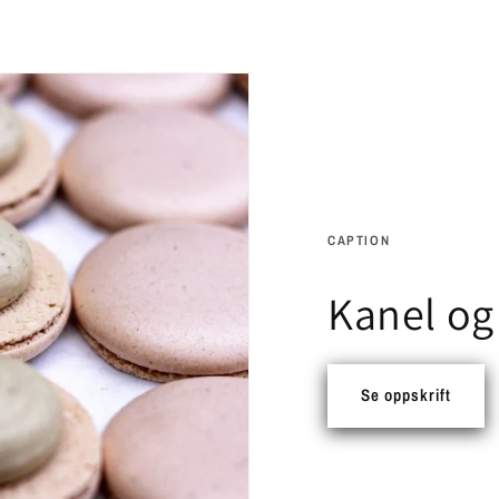
CAPTION
Kanel og
Se oppskrift