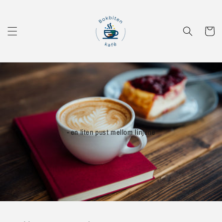
Gå videre
til
innholdet
Handleku
- en liten pust mellom linjene