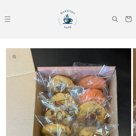
Gå videre
til
innholdet
Handleku
Hopp til
produktinformasjon