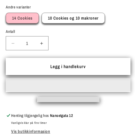
Andre varianter
14 Cookies
10 Cookies og 10 makroner
Antall
Senk
Øk
antallet
antallet
for
for
Stor
Stor
Legg i handlekurv
boks
boks
cookies
cookies
Henting tilgjengelig hos
Nansetgata 12
Vanligvis klar på fire timer
Vis butikkinformasjon