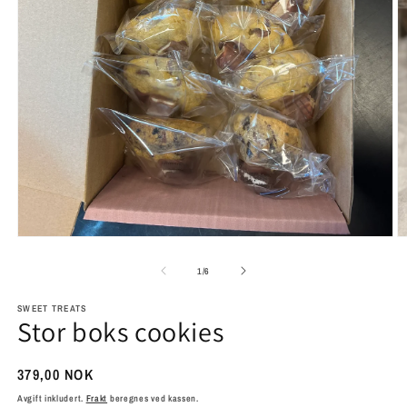
Åpne
Å
medie
m
1
2
av
1
/
6
i
i
modal
m
SWEET TREATS
Stor boks cookies
Vanlig
379,00 NOK
pris
Avgift inkludert.
Frakt
beregnes ved kassen.