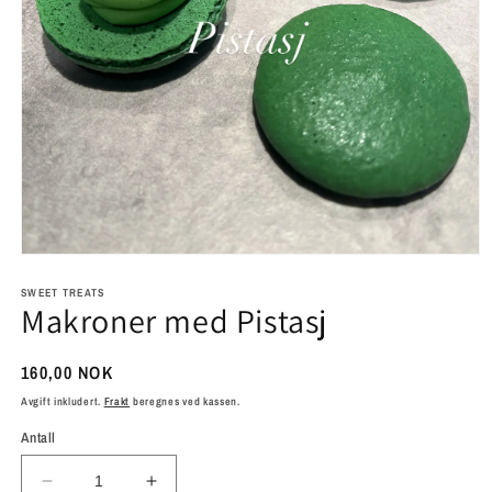
Åpne
medie
1
SWEET TREATS
Makroner med Pistasj
i
modal
Vanlig
160,00 NOK
pris
Avgift inkludert.
Frakt
beregnes ved kassen.
Antall
Senk
Øk