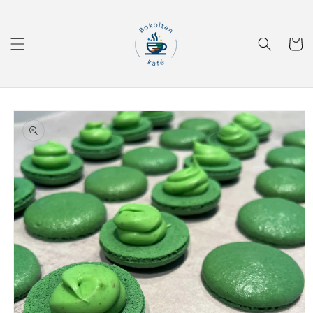
Gå videre
til
innholdet
Handleku
Hopp til
produktinformasjon