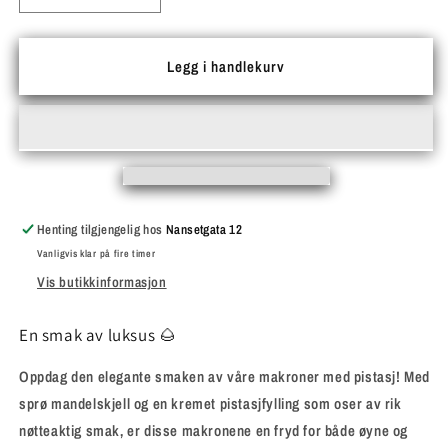
antallet
antallet
for
for
Makroner
Makroner
Legg i handlekurv
med
med
Pistasj
Pistasj
Henting tilgjengelig hos
Nansetgata 12
Vanligvis klar på fire timer
Vis butikkinformasjon
En smak av luksus 🌰
Oppdag den elegante smaken av våre makroner med pistasj! Med
sprø mandelskjell og en kremet pistasjfylling som oser av rik
nøtteaktig smak, er disse makronene en fryd for både øyne og