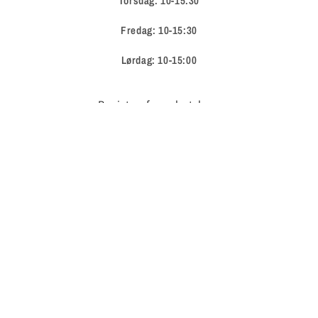
Torsdag: 10-15:30
Fredag: 10-15:30
Lørdag: 10-15:00
Registrer for nyhetsbrev
E-post
Facebook
Instagram
Betalingsmåter
© 2026,
Sweet treats
Drevet av Shopify
Retningslinjer for angrerett
Personvernerklæring
Retningslinjer for frakt
Kontaktinformasjon
Juridisk merknad