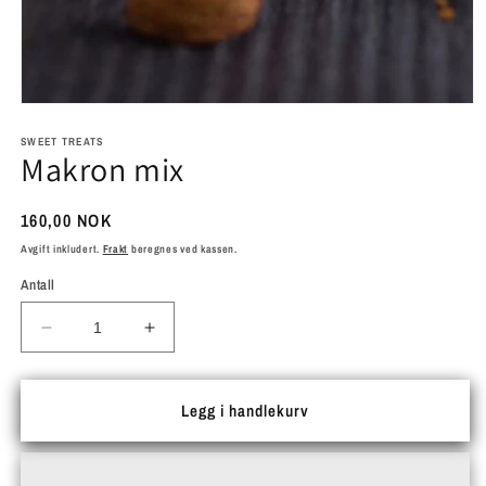
Åpne
medie
1
SWEET TREATS
Makron mix
i
modal
Vanlig
160,00 NOK
pris
Avgift inkludert.
Frakt
beregnes ved kassen.
Antall
Senk
Øk
antallet
antallet
for
for
Makron
Makron
Legg i handlekurv
mix
mix