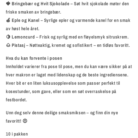
🍓
Bringebær og Hvit Sjokolade
– Søt hvit sjokolade møter den
friske smaken av bringebær.
🍏
Eple og Kanel
– Syrlige epler og varmende kanel for en smak
av høst hele året.
🍋
Lemoncurd
– Frisk og syrlig med en fløyelsmyk sitruskrem.
🌰
Pistasj
– Nøtteaktig, kremet og sofistikert – en tidløs favoritt.
Hva du kan forvente i posen
Innholdet varierer fra pose til pose, men du kan være sikker på at
hver makron er laget med lidenskap og de beste ingrediensene.
Hver bit er en liten luksusopplevelse som passer perfekt til
kosestunder, som gave, eller som en søt overraskelse på
festbordet.
Unn deg selv denne deilige smaksmiksen – og finn din nye
favoritt! 😍
10 i pakken