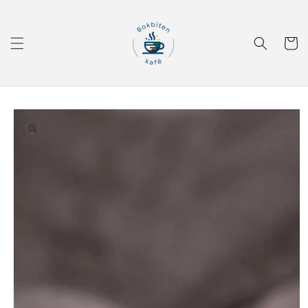
Gå videre
til
innholdet
Handleku
Hopp til
produktinformasjon