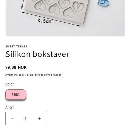
Åpne
medie
1
SWEET TREATS
Silikon bokstaver
i
modal
Vanlig
99,00 NOK
pris
Avgift inkludert.
Frakt
beregnes ved kassen.
Color
E081
Antall
Senk
Øk
antallet
antallet