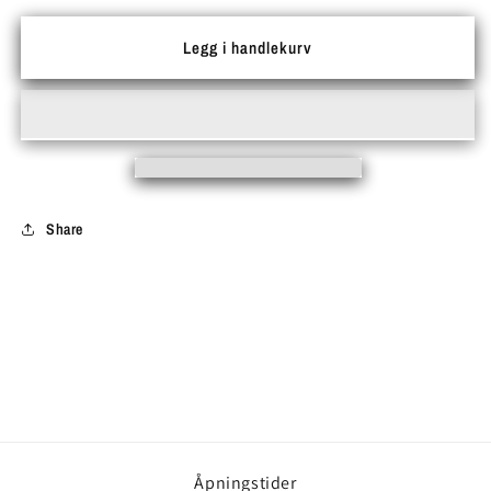
for
for
Silikon
Silikon
Legg i handlekurv
bokstaver
bokstaver
Share
Åpningstider