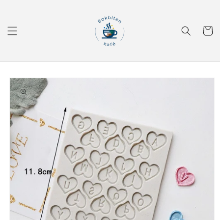
Gå videre
til
innholdet
Handleku
Hopp til
produktinformasjon