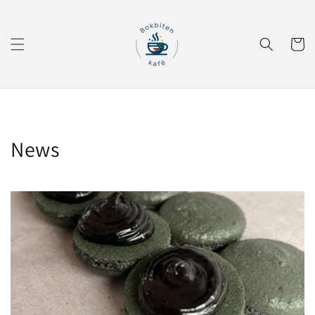
Gå videre
til
innholdet
Handleku
News